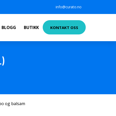
info@curato.no
BLOGG
BUTIKK
KONTAKT OSS
L)
po og balsam