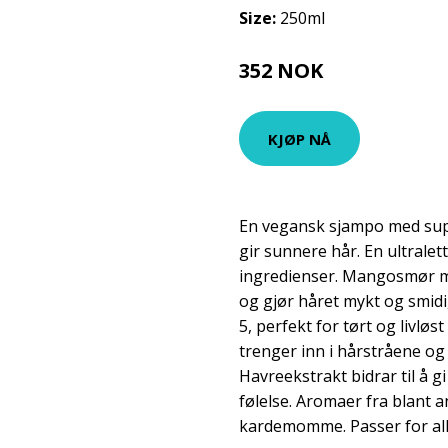
Size:
250ml
352 NOK
440 NOK
KJØP NÅ
En vegansk sjampo med su
gir sunnere hår. En ultrale
ingredienser. Mangosmør m
og gjør håret mykt og smidi
5, perfekt for tørt og livløs
trenger inn i hårstråene og 
Havreekstrakt bidrar til å g
følelse. Aromaer fra blant 
kardemomme. Passer for all