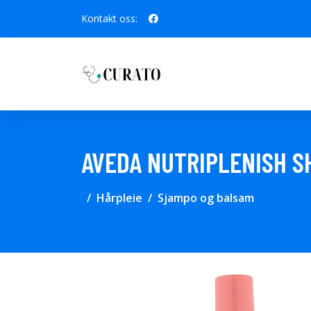
Kontakt oss:
AVEDA NUTRIPLENISH S
Hårpleie
Sjampo og balsam