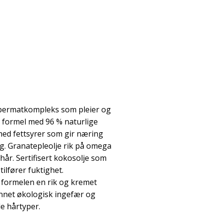
permatkompleks som pleier og
tt formel med 96 % naturlige
ed fettsyrer som gir næring
g. Granatepleolje rik på omega
t hår. Sertifisert kokosolje som
tilfører fuktighet.
i formelen en rik og kremet
annet økologisk ingefær og
e hårtyper.