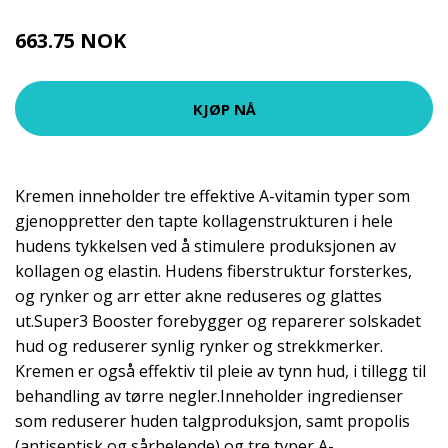
663.75 NOK
885 NOK
KJØP NÅ
Kremen inneholder tre effektive A-vitamin typer som
gjenoppretter den tapte kollagenstrukturen i hele
hudens tykkelsen ved å stimulere produksjonen av
kollagen og elastin. Hudens fiberstruktur forsterkes,
og rynker og arr etter akne reduseres og glattes
ut.Super3 Booster forebygger og reparerer solskadet
hud og reduserer synlig rynker og strekkmerker.
Kremen er også effektiv til pleie av tynn hud, i tillegg til
behandling av tørre negler.Inneholder ingredienser
som reduserer huden talgproduksjon, samt propolis
(antiseptisk og sårhelende) og tre typer A-