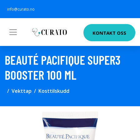
info@curato.no
KONTAKT OSS
BEAUTÉ PACIFIQUE SUPER3
BOOSTER 100 ML
Vekttap
Kosttilskudd