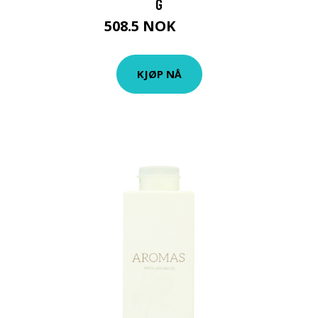
G
508.5 NOK
678 NOK
KJØP NÅ