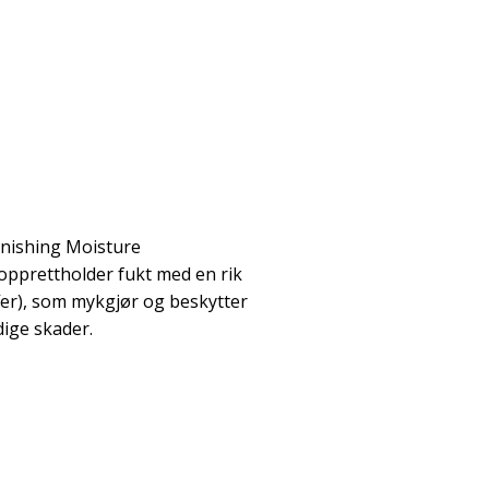
enishing Moisture
pprettholder fukt med en rik
ffer), som mykgjør og beskytter
dige skader.