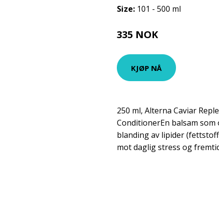
Size:
101 - 500 ml
335 NOK
559 NOK
KJØP NÅ
250 ml, Alterna Caviar Repl
ConditionerEn balsam som o
blanding av lipider (fettsto
mot daglig stress og fremti