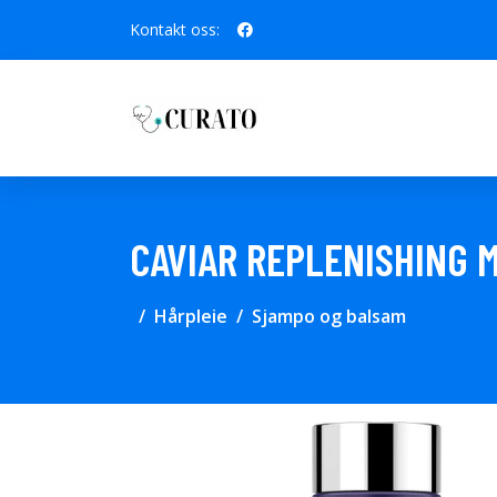
Kontakt oss:
CAVIAR REPLENISHING 
Hårpleie
Sjampo og balsam