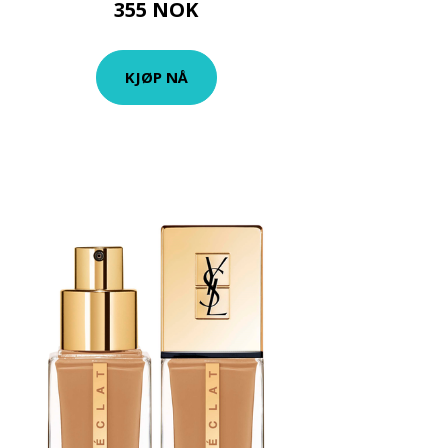
355 NOK
KJØP NÅ