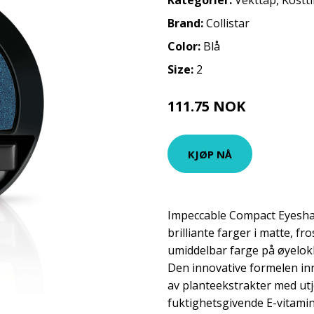
Kategorier:
Vekttap
,
Kostt
Brand:
Collistar
Color:
Blå
Size:
2
111.75 NOK
149 NOK
KJØP NÅ
Impeccable Compact Eyeshad
brilliante farger i matte, fr
umiddelbar farge på øyelokk
Den innovative formelen inn
av planteekstrakter med utj
fuktighetsgivende E-vitami