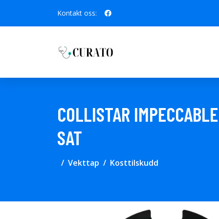
Kontakt oss:
COLLISTAR IMPECCABLE
SAT
Vekttap
Kosttilskudd