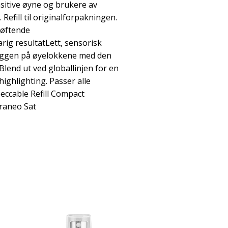
nsitive øyne og brukere av
 Refill til originalforpakningen.
Løftende
ig resultatLett, sensorisk
yggen på øyelokkene med den
lend ut ved globallinjen for en
 highlighting. Passer alle
peccable Refill Compact
raneo Sat