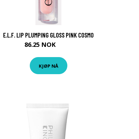
E.L.F. LIP PLUMPING GLOSS PINK COSMO
86.25 NOK
115 NOK
KJØP NÅ