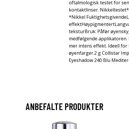
oftalmologisk testet for se
kontaktlinser. Nikkeltestet*.
*Nikkel Fuktighetsgivende
effektHøypigmentertLangvar
teksturBruk: Påfør øyensk
medfølgende applikatoren. B
mer intens effekt. Ideell for
øyenfarger.2 g Collistar Im
Eyeshadow 240 Blu Mediter
ANBEFALTE PRODUKTER