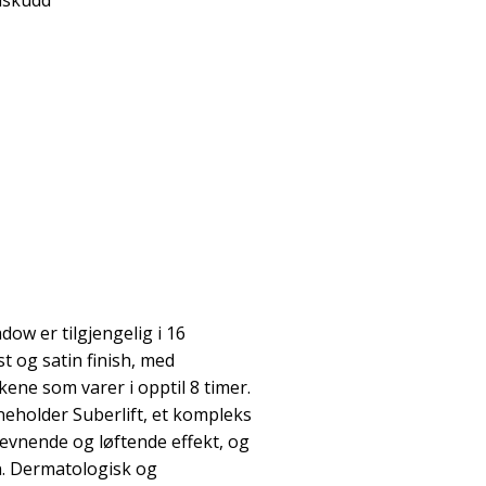
ilskudd
ow er tilgjengelig i 16
ost og satin finish, med
ene som varer i opptil 8 timer.
eholder Suberlift, et kompleks
evnende og løftende effekt, og
n. Dermatologisk og