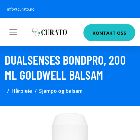
info@curato.no
KONTAKT OSS
DUALSENSES BONDPRO, 200
ML GOLDWELL BALSAM
Hårpleie
Sjampo og balsam