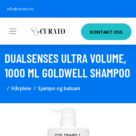
info@curato.no
KONTAKT OSS
DUALSENSES ULTRA VOLUME,
1000 ML GOLDWELL SHAMPOO
Hårpleie
Sjampo og balsam