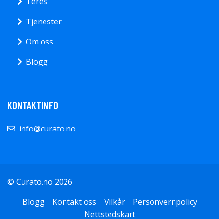
Teres
Tjenester
Om oss
Blogg
KONTAKTINFO
info@curato.no
© Curato.no 2026
Blogg
Kontakt oss
Vilkår
Personvernpolicy
Nettstedskart