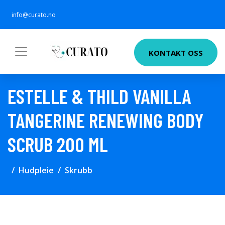
info@curato.no
KONTAKT OSS
ESTELLE & THILD VANILLA
TANGERINE RENEWING BODY
SCRUB 200 ML
Hudpleie
Skrubb