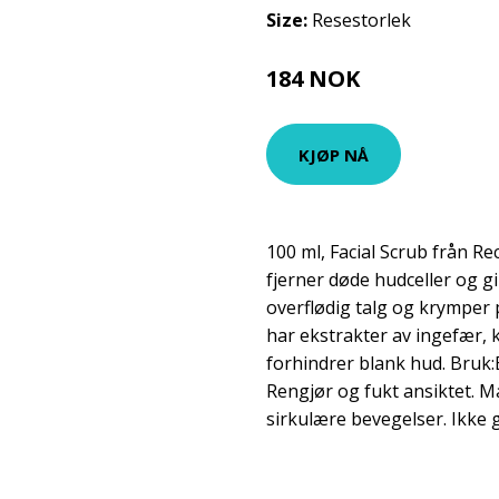
Size:
Resestorlek
184 NOK
245 NOK
KJØP NÅ
100 ml, Facial Scrub från R
fjerner døde hudceller og gi
overflødig talg og krymper
har ekstrakter av ingefær, 
forhindrer blank hud. Bruk:
Rengjør og fukt ansiktet. M
sirkulære bevegelser. Ikke g