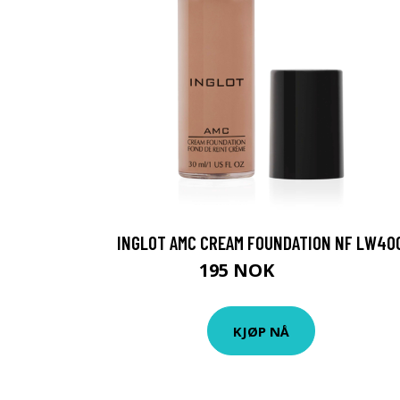
INGLOT AMC CREAM FOUNDATION NF LW40
195 NOK
260 NOK
KJØP NÅ