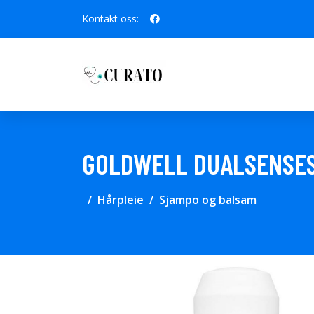
Kontakt oss:
GOLDWELL DUALSENSES
Hårpleie
Sjampo og balsam