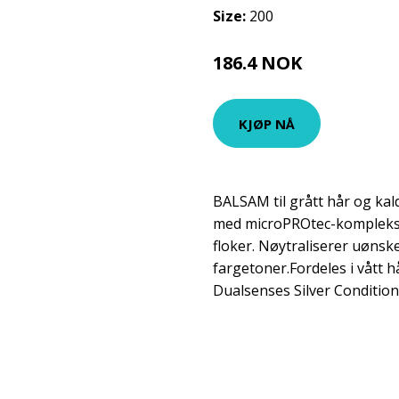
Size:
200
186.4 NOK
233 NOK
KJØP NÅ
BALSAM til grått hår og kal
med microPROtec-kompleks 
floker. Nøytraliserer uønsk
fargetoner.Fordeles i vått h
Dualsenses Silver Condition