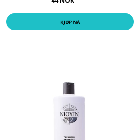
44 NOK
59 NOK
KJØP NÅ