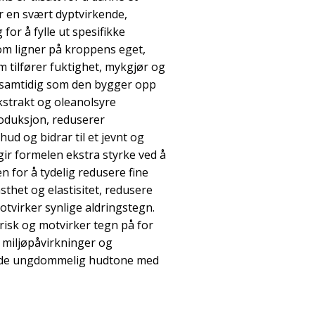
r en svært dyptvirkende,
for å fylle ut spesifikke
som ligner på kroppens eget,
m tilfører fuktighet, mykgjør og
t samtidig som den bygger opp
ekstrakt og oleanolsyre
roduksjon, reduserer
ud og bidrar til et jevnt og
gir formelen ekstra styrke ved å
 for å tydelig redusere fine
asthet og elastisitet, redusere
tvirker synlige aldringstegn.
risk og motvirker tegn på for
t miljøpåvirkninger og
ende ungdommelig hudtone med