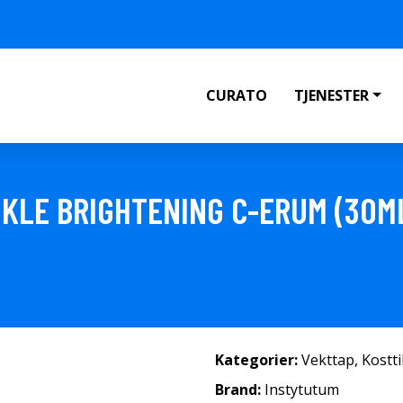
CURATO
TJENESTER
KLE BRIGHTENING C-ERUM (30M
Kategorier:
Vekttap
,
Kostt
Brand:
Instytutum