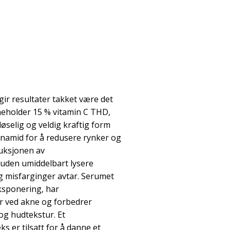
ir resultater takket være det
neholder 15 % vitamin C THD,
løselig og veldig kraftig form
cinamid for å redusere rynker og
uksjonen av
uden umiddelbart lysere
 misfarginger avtar. Serumet
ksponering, har
er ved akne og forbedrer
og hudtekstur. Et
 er tilsatt for å danne et