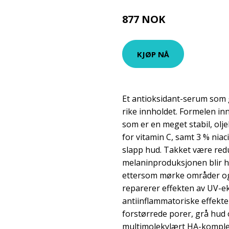
877 NOK
1169 NOK
KJØP NÅ
Et antioksidant-serum som g
rike innholdet. Formelen in
som er en meget stabil, olje
for vitamin C, samt 3 % nia
slapp hud. Takket være red
melaninproduksjonen blir h
ettersom mørke områder og
reparerer effekten av UV-e
antiinflammatoriske effekt
forstørrede porer, grå hud 
multimolekylært HA-kompleks