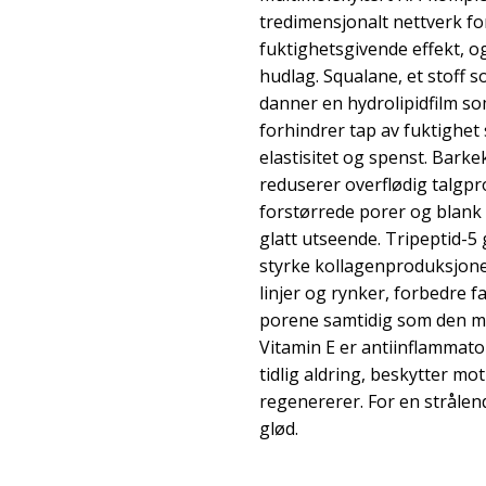
tredimensjonalt nettverk fo
fuktighetsgivende effekt, og 
hudlag. Squalane, et stoff 
danner en hydrolipidfilm so
forhindrer tap av fuktighe
elastisitet og spenst. Bark
reduserer overflødig talgp
forstørrede porer og blank h
glatt utseende. Tripeptid-5 
styrke kollagenproduksjonen
linjer og rynker, forbedre f
porene samtidig som den mo
Vitamin E er antiinflammato
tidlig aldring, beskytter mo
regenererer. For en strål
glød.