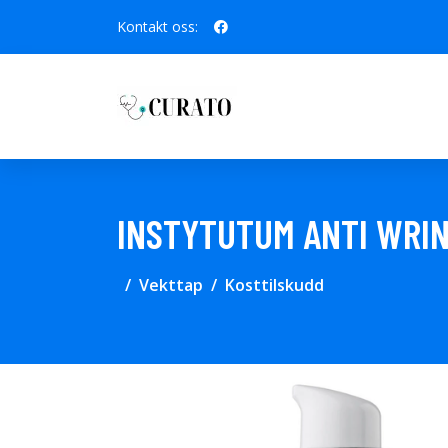
Kontakt oss:
INSTYTUTUM ANTI WRIN
Vekttap
Kosttilskudd