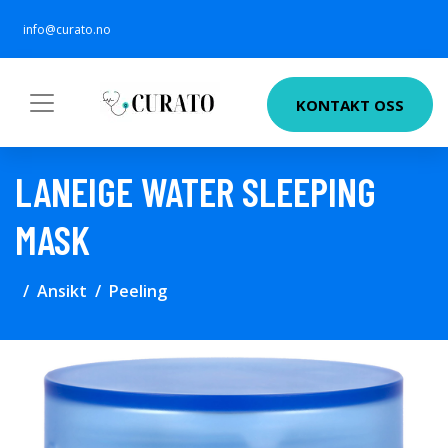
info@curato.no
KONTAKT OSS
LANEIGE WATER SLEEPING
MASK
Ansikt
Peeling