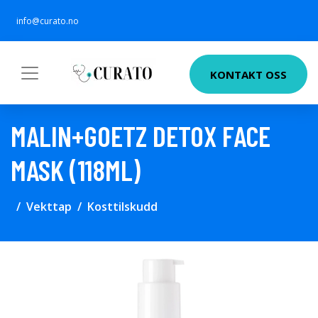
info@curato.no
KONTAKT OSS
MALIN+GOETZ DETOX FACE
MASK (118ML)
Vekttap
Kosttilskudd