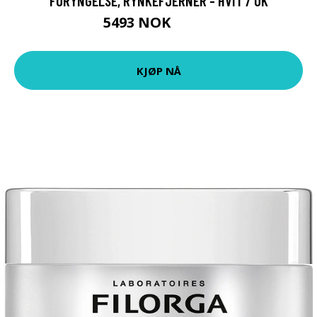
FORYNGELSE, RYNKEFJERNER - HVIT / UK
5493 NOK
7140 NOK
KJØP NÅ