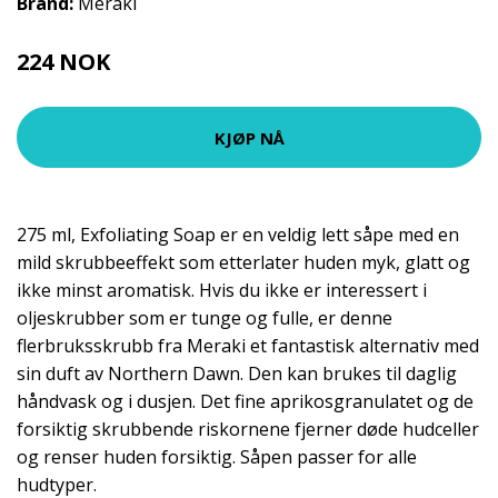
Brand:
Meraki
224 NOK
299 NOK
KJØP NÅ
275 ml, Exfoliating Soap er en veldig lett såpe med en
mild skrubbeeffekt som etterlater huden myk, glatt og
ikke minst aromatisk. Hvis du ikke er interessert i
oljeskrubber som er tunge og fulle, er denne
flerbruksskrubb fra Meraki et fantastisk alternativ med
sin duft av Northern Dawn. Den kan brukes til daglig
håndvask og i dusjen. Det fine aprikosgranulatet og de
forsiktig skrubbende riskornene fjerner døde hudceller
og renser huden forsiktig. Såpen passer for alle
hudtyper.