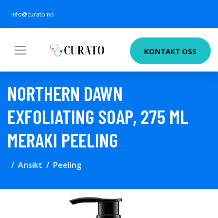
info@curato.no
KONTAKT OSS
NORTHERN DAWN
EXFOLIATING SOAP, 275 ML
MERAKI PEELING
Ansikt
Peeling