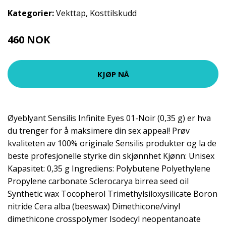
Kategorier:
Vekttap
,
Kosttilskudd
460 NOK
KJØP NÅ
Øyeblyant Sensilis Infinite Eyes 01-Noir (0,35 g) er hva
du trenger for å maksimere din sex appeal! Prøv
kvaliteten av 100% originale Sensilis produkter og la de
beste profesjonelle styrke din skjønnhet Kjønn: Unisex
Kapasitet: 0,35 g Ingrediens: Polybutene Polyethylene
Propylene carbonate Sclerocarya birrea seed oil
Synthetic wax Tocopherol Trimethylsiloxysilicate Boron
nitride Cera alba (beeswax) Dimethicone/vinyl
dimethicone crosspolymer Isodecyl neopentanoate