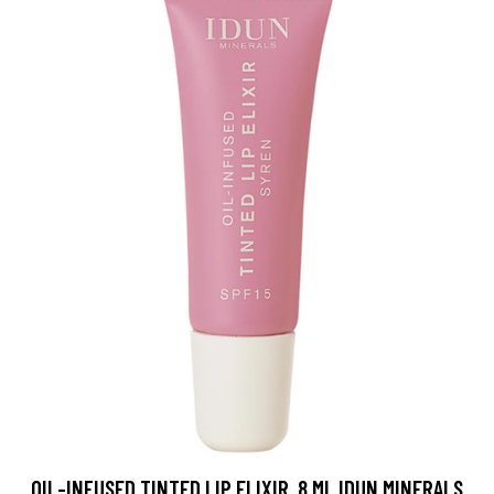
OIL-INFUSED TINTED LIP ELIXIR, 8 ML IDUN MINERALS