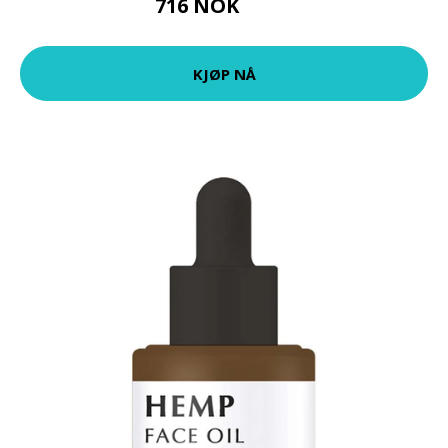
716 NOK
955 NOK
KJØP NÅ