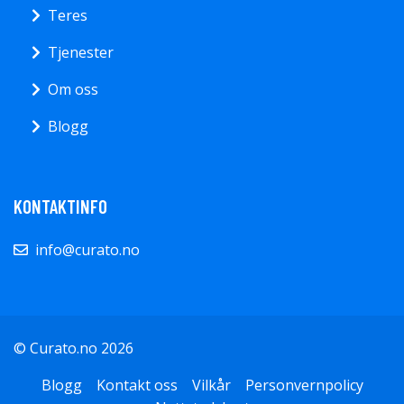
Teres
Tjenester
Om oss
Blogg
KONTAKTINFO
info@curato.no
© Curato.no 2026
Blogg
Kontakt oss
Vilkår
Personvernpolicy