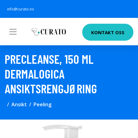
info@curato.no
KONTAKT OSS
PRECLEANSE, 150 ML
DERMALOGICA
ANSIKTSRENGJØRING
Ansikt
Peeling