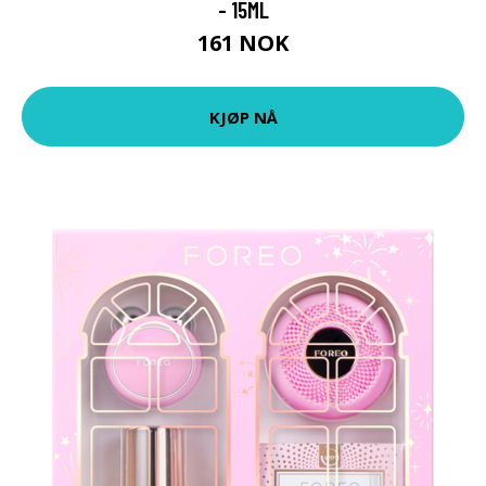
- 15ML
161 NOK
KJØP NÅ