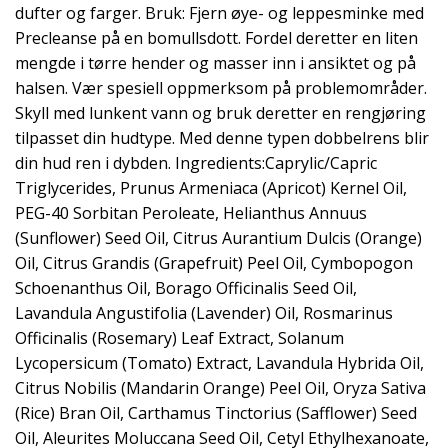
dufter og farger. Bruk: Fjern øye- og leppesminke med
Precleanse på en bomullsdott. Fordel deretter en liten
mengde i tørre hender og masser inn i ansiktet og på
halsen. Vær spesiell oppmerksom på problemområder.
Skyll med lunkent vann og bruk deretter en rengjøring
tilpasset din hudtype. Med denne typen dobbelrens blir
din hud ren i dybden. Ingredients:Caprylic/Capric
Triglycerides, Prunus Armeniaca (Apricot) Kernel Oil,
PEG-40 Sorbitan Peroleate, Helianthus Annuus
(Sunflower) Seed Oil, Citrus Aurantium Dulcis (Orange)
Oil, Citrus Grandis (Grapefruit) Peel Oil, Cymbopogon
Schoenanthus Oil, Borago Officinalis Seed Oil,
Lavandula Angustifolia (Lavender) Oil, Rosmarinus
Officinalis (Rosemary) Leaf Extract, Solanum
Lycopersicum (Tomato) Extract, Lavandula Hybrida Oil,
Citrus Nobilis (Mandarin Orange) Peel Oil, Oryza Sativa
(Rice) Bran Oil, Carthamus Tinctorius (Safflower) Seed
Oil, Aleurites Moluccana Seed Oil, Cetyl Ethylhexanoate,