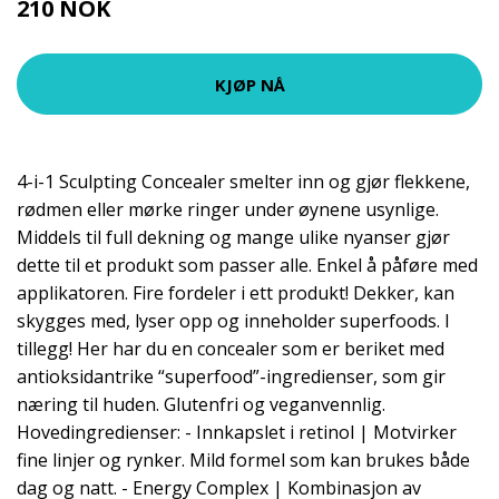
210 NOK
280 NOK
KJØP NÅ
4-i-1 Sculpting Concealer smelter inn og gjør flekkene,
rødmen eller mørke ringer under øynene usynlige.
Middels til full dekning og mange ulike nyanser gjør
dette til et produkt som passer alle. Enkel å påføre med
applikatoren. Fire fordeler i ett produkt! Dekker, kan
skygges med, lyser opp og inneholder superfoods. I
tillegg! Her har du en concealer som er beriket med
antioksidantrike “superfood”-ingredienser, som gir
næring til huden. Glutenfri og veganvennlig.
Hovedingredienser: - Innkapslet i retinol | Motvirker
fine linjer og rynker. Mild formel som kan brukes både
dag og natt. - Energy Complex | Kombinasjon av