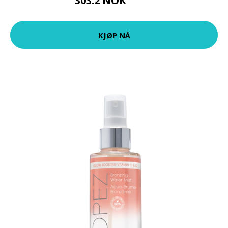
303.2 NOK
379 NOK
KJØP NÅ