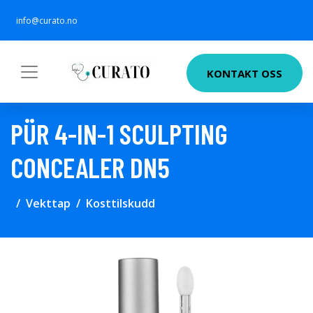
info@curato.no
KONTAKT OSS
PÜR 4-IN-1 SCULPTING
CONCEALER DN5
Vekttap
Kosttilskudd