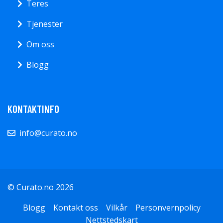
Teres
Tjenester
Om oss
Blogg
KONTAKTINFO
info@curato.no
© Curato.no 2026
Blogg
Kontakt oss
Vilkår
Personvernpolicy
Nettstedskart