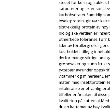
stedet for korn og sukker. 
søtpoteter og erter som le
karbohydrater.Samtidig som
insektprotein, gir tørr katt
tilstrekkelig protein av høy kv
biologiske verdien er insek
utmerkede toleranse.Tørr ka
lider av fôrallergi eller gen
kostholdet.I tillegg innehold
derfor mange viktige omega
grønnsaker og sunn frukt 
tyttebær avrunder oppskrif
vitaminer og mineraler.Derf
maten med insektproteinHel
intoleranse er et vanlig pro
tilfeller er årsaken til dis
kvaliteten på kattemat.Med 
du en kattemat av høy kvali