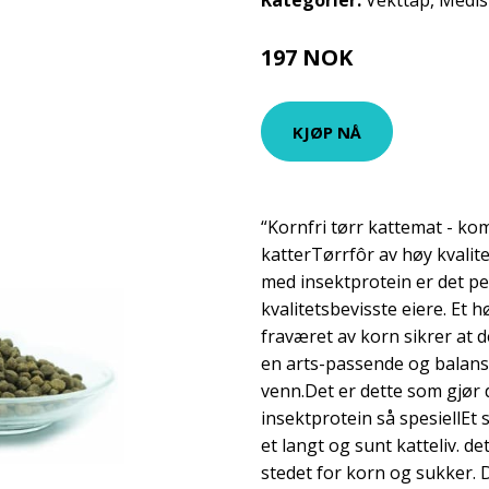
Kategorier:
Vekttap
,
Medis
197 NOK
KJØP NÅ
“Kornfri tørr kattemat - kom
katterTørrfôr av høy kvalite
med insektprotein er det pe
kvalitetsbevisste eiere. Et 
fraværet av korn sikrer at d
en arts-passende og balanse
venn.Det er dette som gjør
insektprotein så spesiellEt
et langt og sunt katteliv. de
stedet for korn og sukker. D