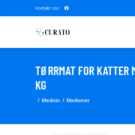
Kontakt oss:
TØRRMAT FOR KATTER M
KG
Medisin
Medisiner