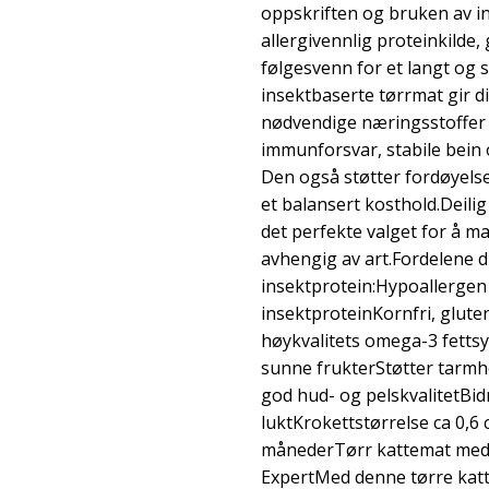
oppskriften og bruken av i
allergivennlig proteinkilde, 
følgesvenn for et langt og s
insektbaserte tørrmat gir di
nødvendige næringsstoffer 
immunforsvar, stabile bein 
Den også støtter fordøyel
et balansert kosthold.Deili
det perfekte valget for å m
avhengig av art.Fordelene d
insektprotein:Hypoallergen
insektproteinKornfri, glut
høykvalitets omega-3 fetts
sunne frukterStøtter tarmh
god hud- og pelskvalitetBidr
luktKrokettstørrelse ca 0,6 
månederTørr kattemat med 
ExpertMed denne tørre kat