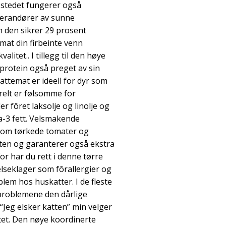
I stedet fungerer også
verandører av sunne
 den sikrer 29 prosent
emat din firbeinte venn
alitet.. I tillegg til den høye
tprotein også preget av sin
ttemat er ideell for dyr som
erelt er følsomme for
er fôret laksolje og linolje og
-3 fett. Velsmakende
som tørkede tomater og
ten og garanterer også ekstra
or har du rett i denne tørre
seklager som fôrallergier og
blem hos huskatter. I de fleste
se problemene den dårlige
“Jeg elsker katten” min velger
tet. Den nøye koordinerte