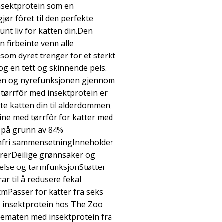
nsektprotein som en
gjør fôret til den perfekte
unt liv for katten din.Den
n firbeinte venn alle
som dyret trenger for et sterkt
og en tett og skinnende pels.
sen og nyrefunksjonen gjennom
g tørrfôr med insektprotein er
ate katten din til alderdommen,
ine med tørrfôr for katter med
 på grunn av 84%
enfri sammensetningInneholder
yrerDeilige grønnsaker og
else og tarmfunksjonStøtter
ar til å redusere fekal
cmPasser for katter fra seks
insektprotein hos The Zoo
tematen med insektprotein fra