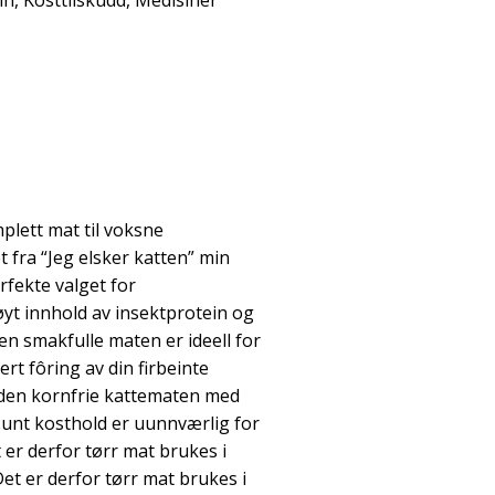
in
,
Kosttilskudd
,
Medisiner
plett mat til voksne
t fra “Jeg elsker katten” min
rfekte valget for
høyt innhold av insektprotein og
en smakfulle maten er ideell for
rt fôring av din firbeinte
 den kornfrie kattematen med
 sunt kosthold er uunnværlig for
t er derfor tørr mat brukes i
et er derfor tørr mat brukes i