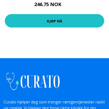
246.75 NOK
329 NOK
KJØP NÅ
Curato hjelper deg som trenger røntgentjenester raskt
og rimelig. Vi hjelper deg finne riktig klinikk for din