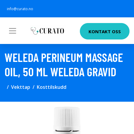
info@curato.no
KONTAKT OSS
WELEDA PERINEUM MASSAGE
OIL, 50 ML WELEDA GRAVID
Vekttap
Kosttilskudd