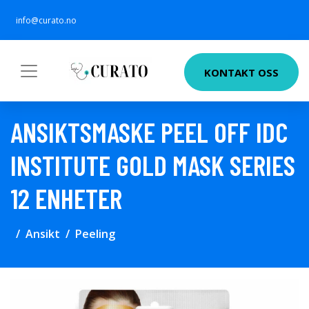
info@curato.no
KONTAKT OSS
ANSIKTSMASKE PEEL OFF IDC
INSTITUTE GOLD MASK SERIES
12 ENHETER
Ansikt
Peeling