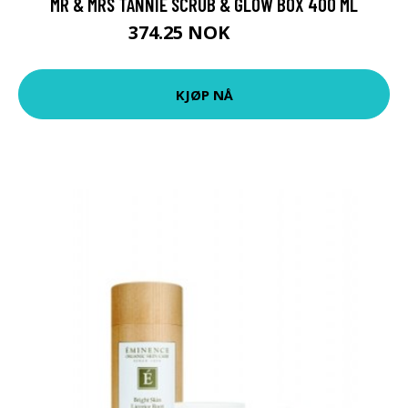
MR & MRS TANNIE SCRUB & GLOW BOX 400 ML
374.25 NOK
499 NOK
KJØP NÅ