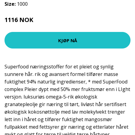
Size:
1000
1116 NOK
1395 NOK
KJØP NÅ
Superfood næringsstoffer for et pleiet og synlig
sunnere hår. rik og avansert formel tilfører masse
fuktighet 94% naturlig ingredienser, * med SuperFood
complex Pleier dypt med 50% mer fruktsmør enn i LIght
versjon. luksuriøs omega-5-rik økologisk
granatepleolje gir næring til tørt, livløst hår sertifisert
økologisk kokosnøttolje med lav molekylvekt trenger
lett inn i håret og tilfører fuktighet mangosmør
fullpakket med fettsyrer gir næring og etterlater håret
mykt og glatt for tørre til veldig tørre hårtyper