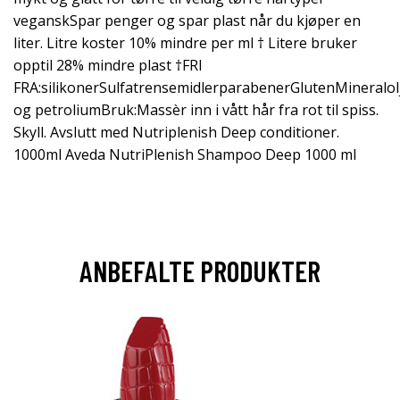
veganskSpar penger og spar plast når du kjøper en
liter. Litre koster 10% mindre per ml † Litere bruker
opptil 28% mindre plast †FRI
FRA:silikonerSulfatrensemidlerparabenerGlutenMineralol
og petroliumBruk:Massèr inn i vått hår fra rot til spiss.
Skyll. Avslutt med Nutriplenish Deep conditioner.
1000ml Aveda NutriPlenish Shampoo Deep 1000 ml
ANBEFALTE PRODUKTER