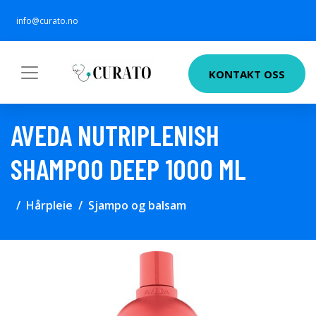
info@curato.no
KONTAKT OSS
AVEDA NUTRIPLENISH
SHAMPOO DEEP 1000 ML
Hårpleie
Sjampo og balsam