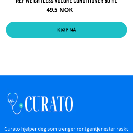
REF WEIGHTLESS VOLUME CONDITIONER 60 ML
49.5 NOK
55 NOK
KJØP NÅ
Curato hjelper deg som trenger røntgentjenester raskt