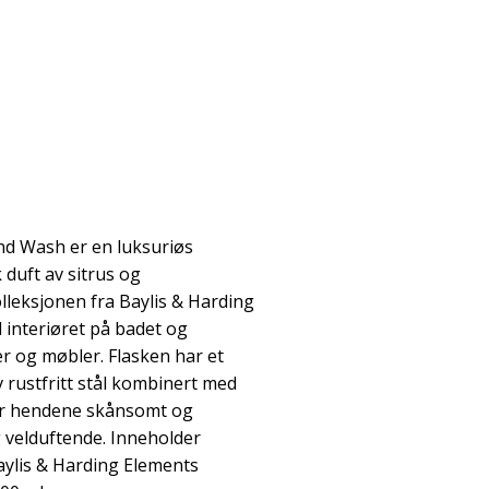
d Wash er en luksuriøs
 duft av sitrus og
lleksjonen fra Baylis & Harding
d interiøret på badet og
er og møbler. Flasken har et
 rustfritt stål kombinert med
jør hendene skånsomt og
 velduftende. Inneholder
aylis & Harding Elements