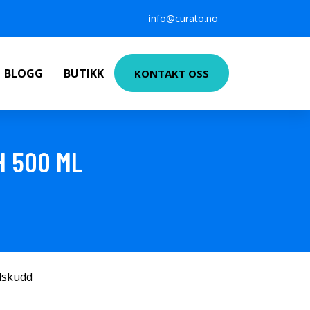
info@curato.no
BLOGG
BUTIKK
KONTAKT OSS
H 500 ML
ilskudd