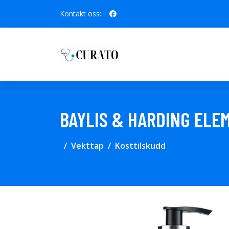
Kontakt oss:
BAYLIS & HARDING ELE
Vekttap
Kosttilskudd