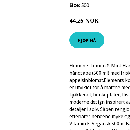
Size:
500
44.25 NOK
59 NOK
KJØP NÅ
Elements Lemon & Mint Han
håndsåpe (500 ml) med frisk
appelsinblomst.Elements ko
er utviklet for å matche me
kjøkkenet; benkeplater, flis
moderne design inspirert av
detaljer i sølv. Såpen reng
etterlater hendene myke og
Vitamin E. Vegansk.500ml B