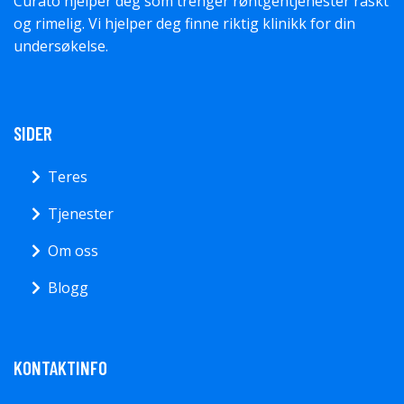
Curato hjelper deg som trenger røntgentjenester raskt
og rimelig. Vi hjelper deg finne riktig klinikk for din
undersøkelse.
SIDER
Teres
Tjenester
Om oss
Blogg
KONTAKTINFO