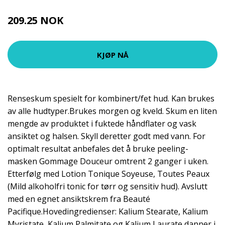
209.25 NOK
279 NOK
KJØP NÅ
Renseskum spesielt for kombinert/fet hud. Kan brukes
av alle hudtyper.Brukes morgen og kveld. Skum en liten
mengde av produktet i fuktede håndflater og vask
ansiktet og halsen. Skyll deretter godt med vann. For
optimalt resultat anbefales det å bruke peeling-
masken Gommage Douceur omtrent 2 ganger i uken.
Etterfølg med Lotion Tonique Soyeuse, Toutes Peaux
(Mild alkoholfri tonic for tørr og sensitiv hud). Avslutt
med en egnet ansiktskrem fra Beauté
Pacifique.Hovedingredienser: Kalium Stearate, Kalium
Myristate, Kalium Palmitate og Kalium Laurate danner i