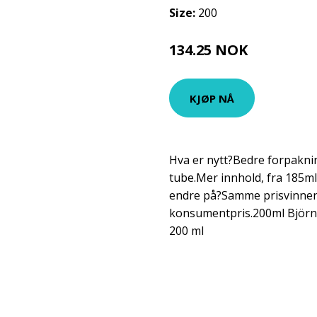
Size:
200
134.25 NOK
179 NOK
KJØP NÅ
Hva er nytt?Bedre forpakning
tube.Mer innhold, fra 185ml 
endre på?Samme prisvinne
konsumentpris.200ml Björn
200 ml