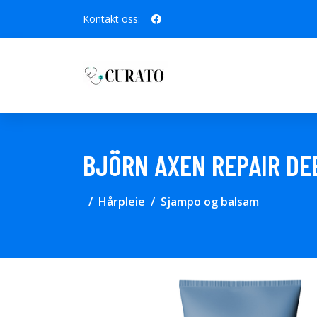
Kontakt oss:
BJÖRN AXEN REPAIR DE
Hårpleie
Sjampo og balsam