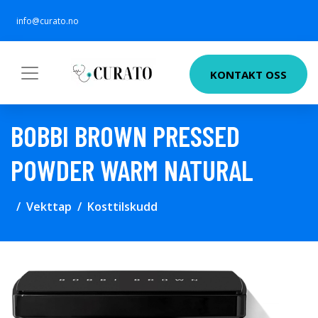
info@curato.no
KONTAKT OSS
BOBBI BROWN PRESSED
POWDER WARM NATURAL
Vekttap
Kosttilskudd