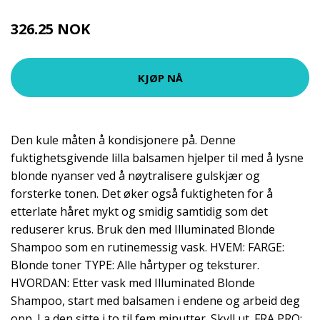
326.25 NOK
435 NOK
KJØP NÅ
Den kule måten å kondisjonere på. Denne
fuktighetsgivende lilla balsamen hjelper til med å lysne
blonde nyanser ved å nøytralisere gulskjær og
forsterke tonen. Det øker også fuktigheten for å
etterlate håret mykt og smidig samtidig som det
reduserer krus. Bruk den med Illuminated Blonde
Shampoo som en rutinemessig vask. HVEM: FARGE:
Blonde toner TYPE: Alle hårtyper og teksturer.
HVORDAN: Etter vask med Illuminated Blonde
Shampoo, start med balsamen i endene og arbeid deg
opp. La den sitte i to til fem minutter. Skyll ut. FRA PRO: