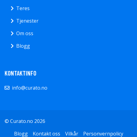
Teres
Tjenester
Om oss
Blogg
KONTAKTINFO
info@curato.no
© Curato.no 2026
Blogg
Kontakt oss
Vilkår
Personvernpolicy