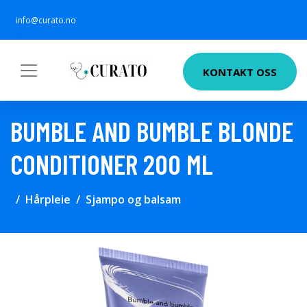
info@curato.no
KONTAKT OSS
BUMBLE AND BUMBLE BLONDE
CONDITIONER 200 ML
Hårpleie
Sjampo og balsam