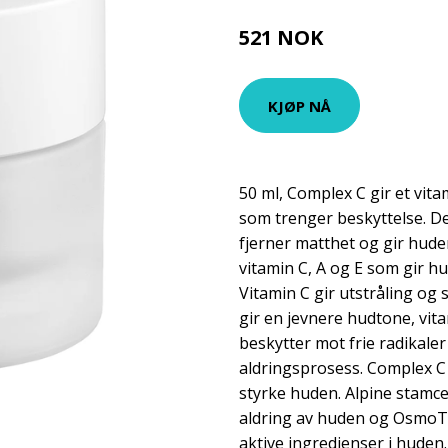
521 NOK
695 NOK
KJØP NÅ
50 ml, Complex C gir et vitam
som trenger beskyttelse. De
fjerner matthet og gir hude
vitamin C, A og E som gir h
Vitamin C gir utstråling og
gir en jevnere hudtone, vit
beskytter mot frie radikale
aldringsprosess. Complex C 
styrke huden. Alpine stamcel
aldring av huden og OsmoT
aktive ingredienser i huden.