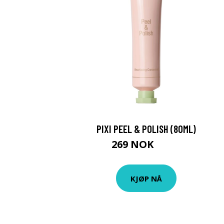
PIXI PEEL & POLISH (80ML)
269 NOK
359 NOK
KJØP NÅ