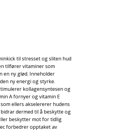
inkick til stresset og sliten hud
n tilfører vitaminer som
n en ny glød. Inneholder
uden ny energi og styrke.
 stimulerer kollagensyntesen og
amin A fornyer og vitamin E
r som ellers akselererer hudens
bidrar dermed til å beskytte og
ler beskytter mot for tidlig
ec forbedrer opptaket av