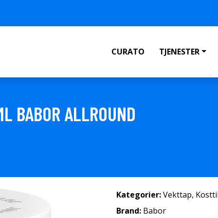
CURATO
TJENESTER
ML BABOR ALLROUND
Kategorier:
Vekttap
,
Kostt
Brand:
Babor