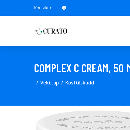
Kontakt oss:
COMPLEX C CREAM, 50 
Vekttap
Kosttilskudd