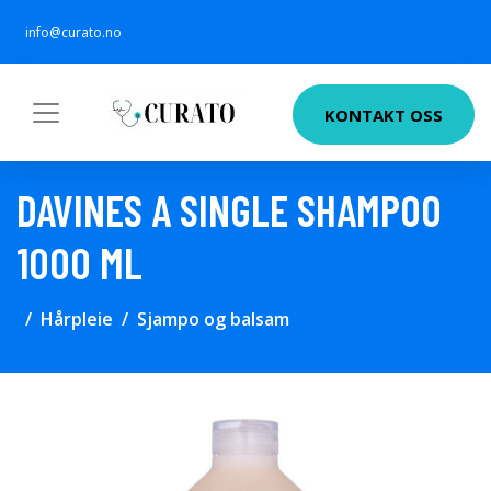
info@curato.no
KONTAKT OSS
DAVINES A SINGLE SHAMPOO
1000 ML
Hårpleie
Sjampo og balsam