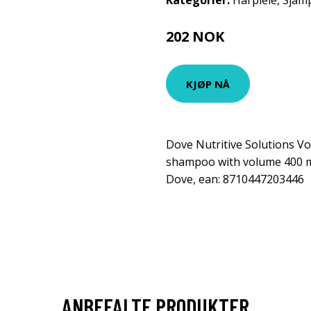
Kategorier:
Hårpleie
,
Sjam
202 NOK
KJØP NÅ
Dove Nutritive Solutions V
shampoo with volume 400 m
Dove, ean: 8710447203446
ANBEFALTE PRODUKTER