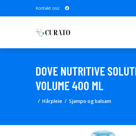
Kontakt oss:
DOVE NUTRITIVE SOLUT
VOLUME 400 ML
Hårpleie
Sjampo og balsam