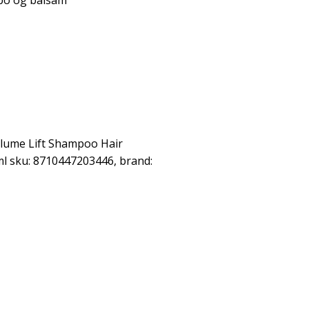
po og balsam
olume Lift Shampoo Hair
l sku: 8710447203446, brand: