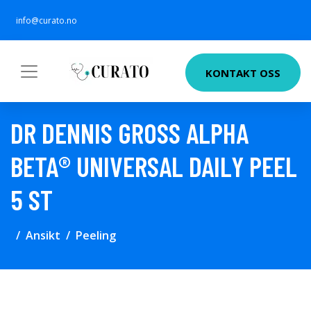
info@curato.no
KONTAKT OSS
DR DENNIS GROSS ALPHA
BETA® UNIVERSAL DAILY PEEL
5 ST
Ansikt
Peeling