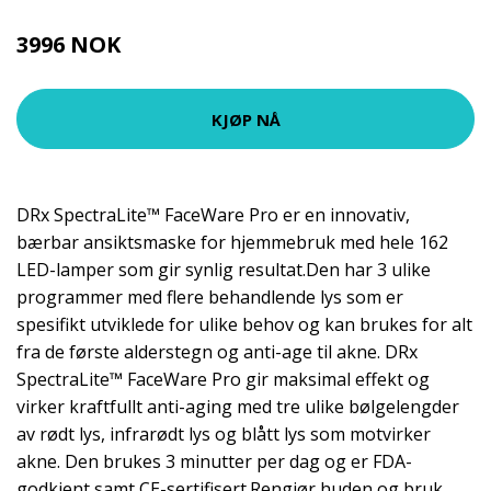
3996 NOK
4995 NOK
KJØP NÅ
DRx SpectraLite™ FaceWare Pro er en innovativ,
bærbar ansiktsmaske for hjemmebruk med hele 162
LED-lamper som gir synlig resultat.Den har 3 ulike
programmer med flere behandlende lys som er
spesifikt utviklede for ulike behov og kan brukes for alt
fra de første alderstegn og anti-age til akne. DRx
SpectraLite™ FaceWare Pro gir maksimal effekt og
virker kraftfullt anti-aging med tre ulike bølgelengder
av rødt lys, infrarødt lys og blått lys som motvirker
akne. Den brukes 3 minutter per dag og er FDA-
godkjent samt CE-sertifisert.Rengjør huden og bruk