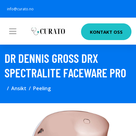
info@curato.no
KONTAKT OSS
DR DENNIS GROSS DRX
SPECTRALITE FACEWARE PRO
Ansikt
Peeling