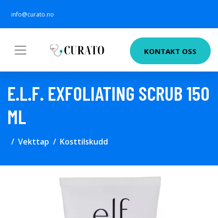
info@curato.no
KONTAKT OSS
E.L.F. EXFOLIATING SCRUB 150
ML
Vekttap
Kosttilskudd