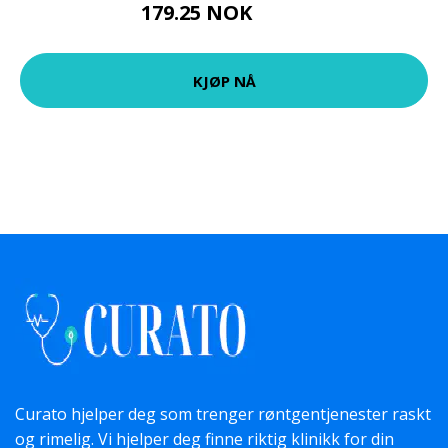
179.25 NOK
239 NOK
KJØP NÅ
Curato hjelper deg som trenger røntgentjenester raskt
og rimelig. Vi hjelper deg finne riktig klinikk for din