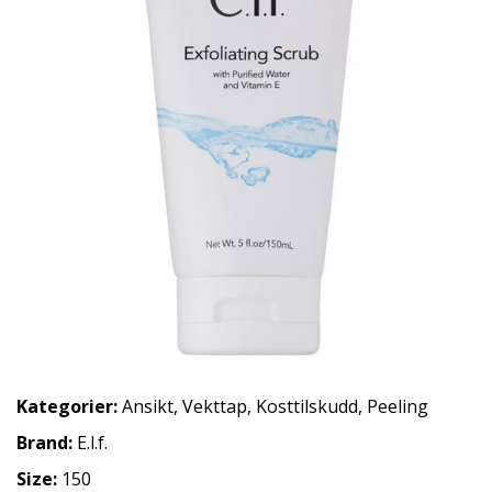
Kategorier:
Ansikt
,
Vekttap
,
Kosttilskudd
,
Peeling
Brand:
E.l.f.
Size:
150