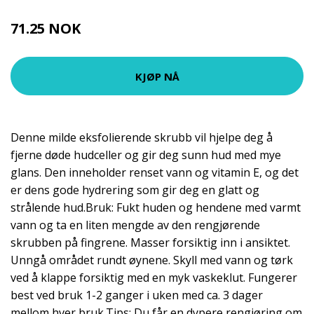
71.25 NOK
95 NOK
KJØP NÅ
Denne milde eksfolierende skrubb vil hjelpe deg å
fjerne døde hudceller og gir deg sunn hud med mye
glans. Den inneholder renset vann og vitamin E, og det
er dens gode hydrering som gir deg en glatt og
strålende hud.Bruk: Fukt huden og hendene med varmt
vann og ta en liten mengde av den rengjørende
skrubben på fingrene. Masser forsiktig inn i ansiktet.
Unngå området rundt øynene. Skyll med vann og tørk
ved å klappe forsiktig med en myk vaskeklut. Fungerer
best ved bruk 1-2 ganger i uken med ca. 3 dager
mellom hver bruk.Tips: Du får en dypere rengjøring om