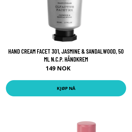
HAND CREAM FACET 301, JASMINE & SANDALWOOD, 50
ML N.C.P. HÅNDKREM
149 NOK
199 NOK
KJØP NÅ