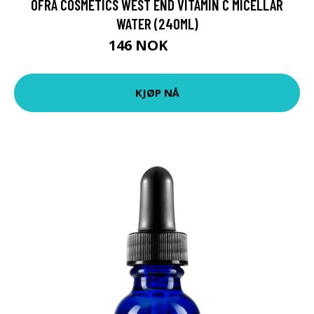
OFRA COSMETICS WEST END VITAMIN C MICELLAR
WATER (240ML)
146 NOK
215 NOK
KJØP NÅ