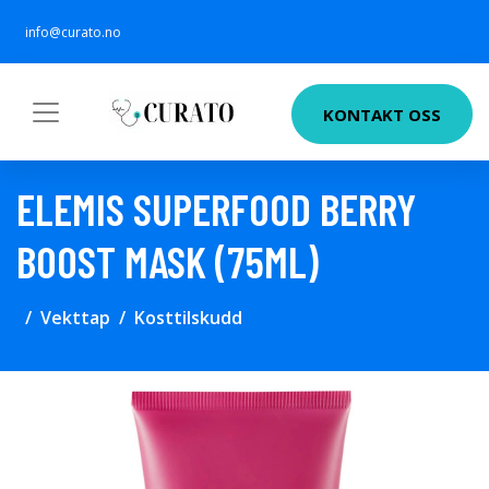
info@curato.no
KONTAKT OSS
ELEMIS SUPERFOOD BERRY
BOOST MASK (75ML)
Vekttap
Kosttilskudd