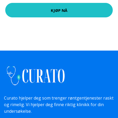
KJØP NÅ
Curato hjelper deg som trenger røntgentjenester raskt
og rimelig. Vi hjelper deg finne riktig klinikk for din
undersøkelse.