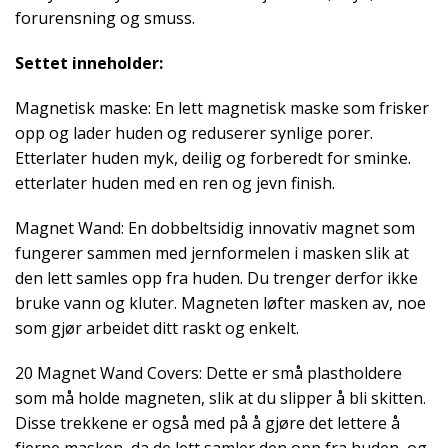
forurensning og smuss.
Settet inneholder:
Magnetisk maske: En lett magnetisk maske som frisker
opp og lader huden og reduserer synlige porer.
Etterlater huden myk, deilig og forberedt for sminke.
etterlater huden med en ren og jevn finish.
Magnet Wand: En dobbeltsidig innovativ magnet som
fungerer sammen med jernformelen i masken slik at
den lett samles opp fra huden. Du trenger derfor ikke
bruke vann og kluter. Magneten løfter masken av, noe
som gjør arbeidet ditt raskt og enkelt.
20 Magnet Wand Covers: Dette er små plastholdere
som må holde magneten, slik at du slipper å bli skitten.
Disse trekkene er også med på å gjøre det lettere å
fjerne masken, da de lett samler den opp fra huden, og