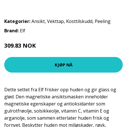
Kategorier:
Ansikt
,
Vekttap
,
Kosttilskudd
,
Peeling
Brand:
Elf
309.83 NOK
344.25 NOK
KJØP NÅ
Dette settet fra Elf frisker opp huden og gir glass og
glød. Den magnetiske ansiktsmasken inneholder
magnetiske egenskaper og antioksidanter som
gulrotfrøolje, solsikkeolje, vitamin C, vitamin E og
arganolje, som sammen etterlater huden frisk og
fornyet. Beskytter huden mot miljøskader, røyk,