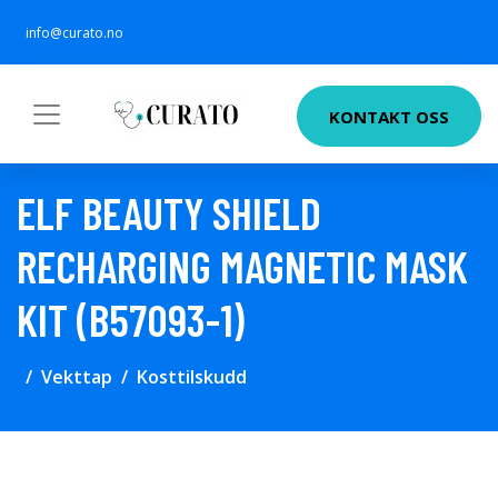
info@curato.no
KONTAKT OSS
ELF BEAUTY SHIELD
RECHARGING MAGNETIC MASK
KIT (B57093-1)
Vekttap
Kosttilskudd