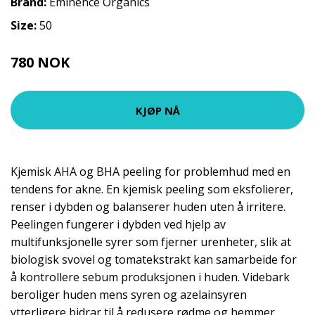
Brand:
Eminence Organics
Size:
50
780 NOK
975 NOK
KJØP NÅ
Kjemisk AHA og BHA peeling for problemhud med en
tendens for akne. En kjemisk peeling som eksfolierer,
renser i dybden og balanserer huden uten å irritere.
Peelingen fungerer i dybden ved hjelp av
multifunksjonelle syrer som fjerner urenheter, slik at
biologisk svovel og tomatekstrakt kan samarbeide for
å kontrollere sebum produksjonen i huden. Videbark
beroliger huden mens syren og azelainsyren
ytterligere bidrar til å redusere rødme og hemmer