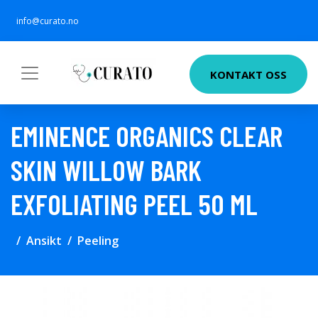
info@curato.no
KONTAKT OSS
EMINENCE ORGANICS CLEAR
SKIN WILLOW BARK
EXFOLIATING PEEL 50 ML
Ansikt
Peeling