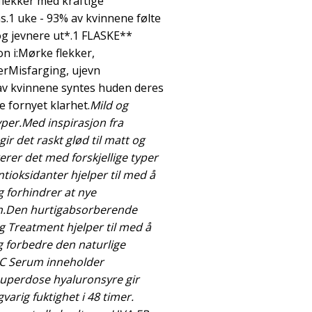
flekker med kraftige
s.1 uke - 93% av kvinnene følte
og jevnere ut*.1 FLASKE**
n i:Mørke flekker,
erMisfarging, ujevn
v kvinnene syntes huden deres
e fornyet klarhet.
Mild og
typer.Med inspirasjon fra
ir det raskt glød til matt og
erer det med forskjellige typer
tioksidanter hjelper til med å
 forhindrer at nye
en.Den hurtigabsorberende
g Treatment hjelper til med å
g forbedre den naturlige
 C Serum inneholder
superdose hyaluronsyre gir
varig fuktighet i 48 timer.