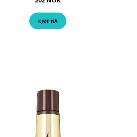
202 NOK
KJØP NÅ