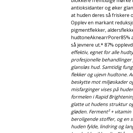
blokkere fremtidige mørke 
antioksidanter og øker glan
at huden deres så friskere 
Opplev en markant reduksjo
pigmentflekker, aldersflekk
hudtoneAknearrPorer85% a
så jevnere ut.* 87% opplevd
effektiv, egnet for alle hud
profesjonelle behandlinger g
glansløs hud. Samtidig fung
flekker og ujevn hudtone. An
beskytte mot miljøskader og
misfarginger vises på hud
formelen i Rapid Brightenin
glatte ut hudens struktur o
gløden. Ferment² + vitamin
beroligende stoffer, og en 
huden fylde, lindring og lang