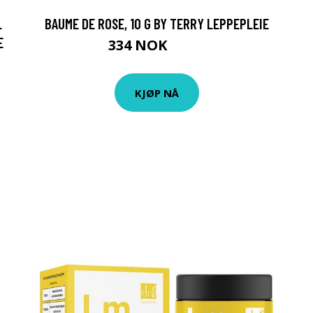
L
BAUME DE ROSE, 10 G BY TERRY LEPPEPLEIE
E
334 NOK
445 NOK
KJØP NÅ