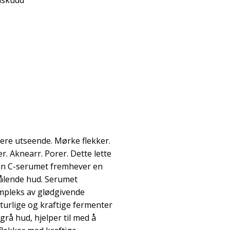
ilskudd
nere utseende. Mørke flekker.
r. Aknearr. Porer. Dette lette
in C-serumet fremhever en
rålende hud. Serumet
ompleks av glødgivende
turlige og kraftige fermenter
grå hud, hjelper til med å