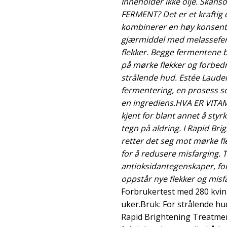
Inneholder ikke olje. Skån
FERMENT? Det er et kraftig
kombinerer en høy konsentr
gjærmiddel med melassefer
flekker. Begge fermentene b
på mørke flekker og forbedr
strålende hud. Estée Lauder
fermentering, en prosess s
en ingrediens.HVA ER VITAM
kjent for blant annet å sty
tegn på aldring. I Rapid Br
retter det seg mot mørke fl
for å redusere misfarging. 
antioksidantegenskaper, for
oppstår nye flekker og misf
Forbrukertest med 280 kvinn
uker.Bruk: For strålende hu
Rapid Brightening Treatmen