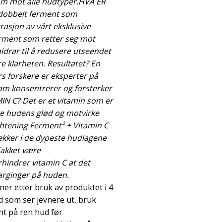
som mot alle hudtyper.HVA ER
 dobbelt ferment som
asjon av vårt eksklusive
ment som retter seg mot
idrar til å redusere utseendet
e klarheten. Resultatet? En
s forskere er eksperter på
om konsentrerer og forsterker
IN C? Det er et vitamin som er
rke hudens glød og motvirke
ightening Ferment² + Vitamin C
ekker i de dypeste hudlagene
Takket være
hindrer vitamin C at det
arginger på huden.
er etter bruk av produktet i 4
d som ser jevnere ut, bruk
t på ren hud før