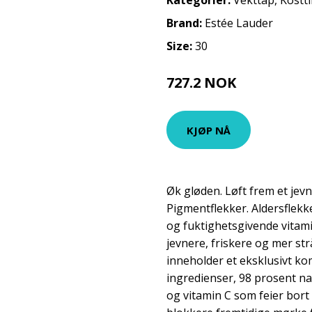
Kategorier:
Vekttap
,
Kostt
Brand:
Estée Lauder
Size:
30
727.2 NOK
909 NOK
KJØP NÅ
Øk gløden. Løft frem et jev
Pigmentflekker. Aldersflekke
og fuktighetsgivende vitam
jevnere, friskere og mer st
inneholder et eksklusivt k
ingredienser, 98 prosent na
og vitamin C som feier bort 