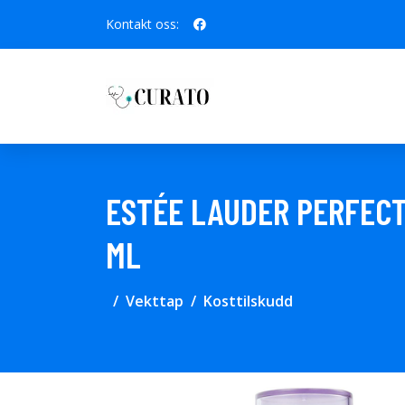
Kontakt oss:
ESTÉE LAUDER PERFECT
ML
Vekttap
Kosttilskudd