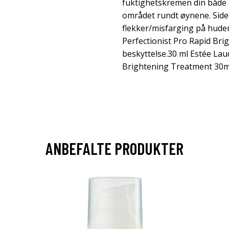
fuktighetskremen din både
området rundt øynene. Side
flekker/misfarging på huden,
Perfectionist Pro Rapid Br
beskyttelse.30 ml Estée Lau
Brightening Treatment 30m
ANBEFALTE PRODUKTER