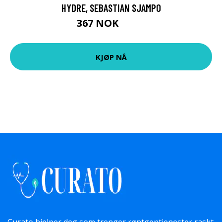
HYDRE, SEBASTIAN SJAMPO
367 NOK
489 NOK
KJØP NÅ
Curato hjelper deg som trenger røntgentjenester raskt