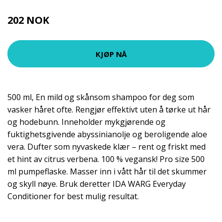
202 NOK
269 NOK
KJØP NÅ
500 ml, En mild og skånsom shampoo for deg som
vasker håret ofte. Rengjør effektivt uten å tørke ut hår
og hodebunn. Inneholder mykgjørende og
fuktighetsgivende abyssinianolje og beroligende aloe
vera. Dufter som nyvaskede klær – rent og friskt med
et hint av citrus verbena. 100 % vegansk! Pro size 500
ml pumpeflaske. Masser inn i vått hår til det skummer
og skyll nøye. Bruk deretter IDA WARG Everyday
Conditioner for best mulig resultat.