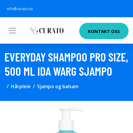
info@curato.no
KONTAKT OSS
EVERYDAY SHAMPOO PRO SIZE,
500 ML IDA WARG SJAMPO
Hårpleie
Sjampo og balsam