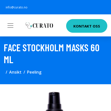
info@curato.no
KONTAKT OSS
FACE STOCKHOLM MASKS 60
ML
Ansikt
Peeling