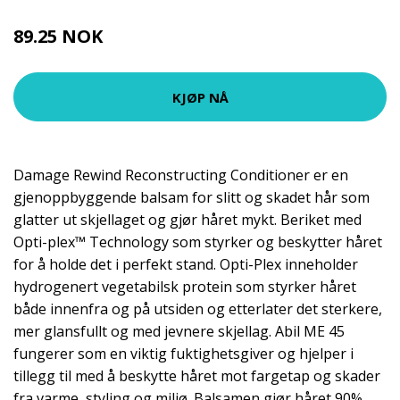
89.25 NOK
119 NOK
KJØP NÅ
Damage Rewind Reconstructing Conditioner er en
gjenoppbyggende balsam for slitt og skadet hår som
glatter ut skjellaget og gjør håret mykt. Beriket med
Opti-plex™ Technology som styrker og beskytter håret
for å holde det i perfekt stand. Opti-Plex inneholder
hydrogenert vegetabilsk protein som styrker håret
både innenfra og på utsiden og etterlater det sterkere,
mer glansfullt og med jevnere skjellag. Abil ME 45
fungerer som en viktig fuktighetsgiver og hjelper i
tillegg til med å beskytte håret mot fargetap og skader
fra varme, styling og miljø. Balsamen gjør håret 90%