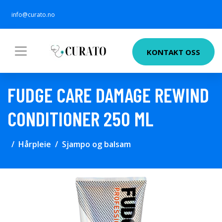
info@curato.no
KONTAKT OSS
FUDGE CARE DAMAGE REWIND
CONDITIONER 250 ML
Hårpleie
Sjampo og balsam