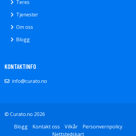
Teres
Tjenester
Om oss
Blogg
KONTAKTINFO
info@curato.no
© Curato.no 2026
Blogg
Kontakt oss
Vilkår
Personvernpolicy
Nettstedskart