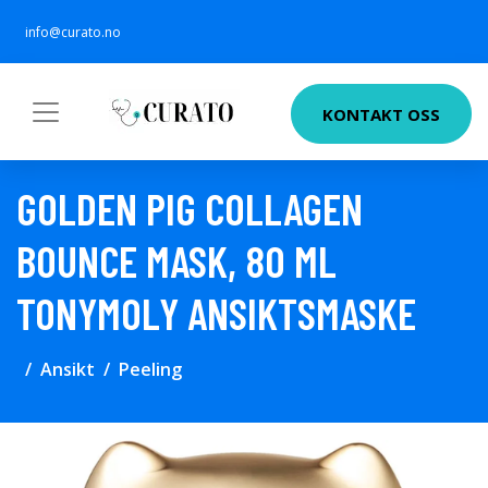
info@curato.no
KONTAKT OSS
GOLDEN PIG COLLAGEN
BOUNCE MASK, 80 ML
TONYMOLY ANSIKTSMASKE
Ansikt
Peeling