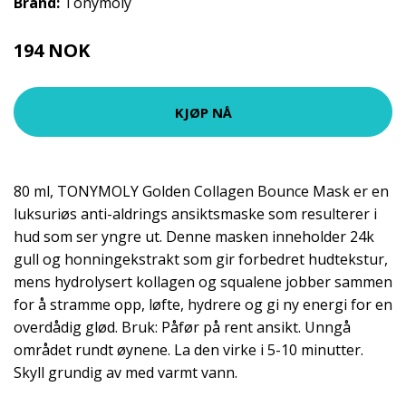
Brand:
Tonymoly
194 NOK
259 NOK
KJØP NÅ
80 ml, TONYMOLY Golden Collagen Bounce Mask er en
luksuriøs anti-aldrings ansiktsmaske som resulterer i
hud som ser yngre ut. Denne masken inneholder 24k
gull og honningekstrakt som gir forbedret hudtekstur,
mens hydrolysert kollagen og squalene jobber sammen
for å stramme opp, løfte, hydrere og gi ny energi for en
overdådig glød. Bruk: Påfør på rent ansikt. Unngå
området rundt øynene. La den virke i 5-10 minutter.
Skyll grundig av med varmt vann.