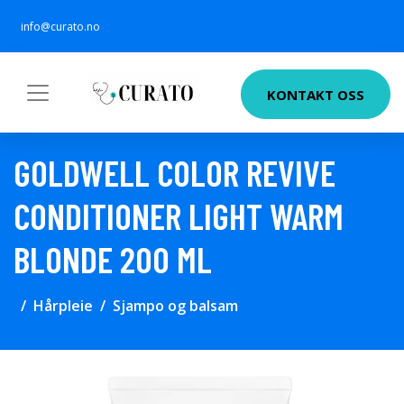
info@curato.no
KONTAKT OSS
GOLDWELL COLOR REVIVE
CONDITIONER LIGHT WARM
BLONDE 200 ML
Hårpleie
Sjampo og balsam