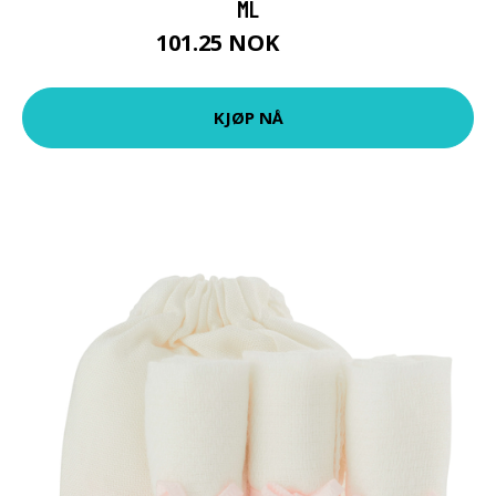
ML
101.25 NOK
135 NOK
KJØP NÅ