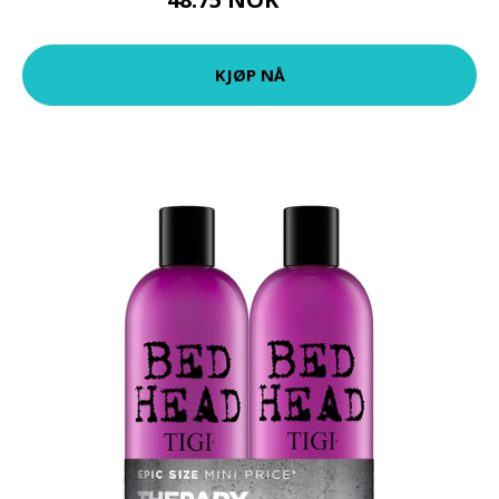
65 NOK
KJØP NÅ