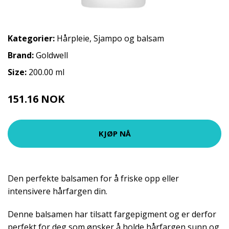
Kategorier:
Hårpleie
,
Sjampo og balsam
Brand:
Goldwell
Size:
200.00 ml
151.16 NOK
167.95 NOK
KJØP NÅ
Den perfekte balsamen for å friske opp eller
intensivere hårfargen din.
Denne balsamen har tilsatt fargepigment og er derfor
perfekt for deg som ønsker å holde hårfargen sunn og