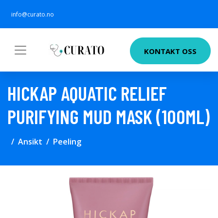
info@curato.no
KONTAKT OSS
HICKAP AQUATIC RELIEF
PURIFYING MUD MASK (100ML)
Ansikt
Peeling