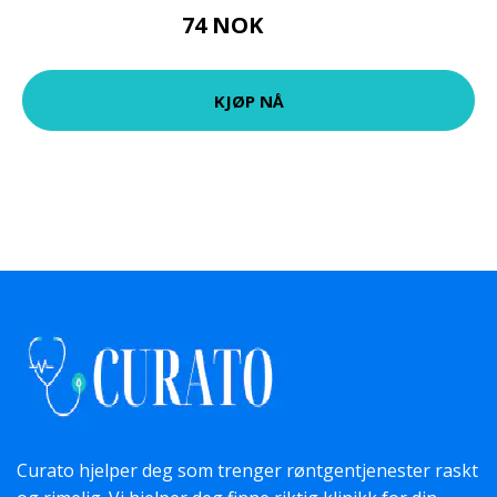
74 NOK
99 NOK
KJØP NÅ
Curato hjelper deg som trenger røntgentjenester raskt