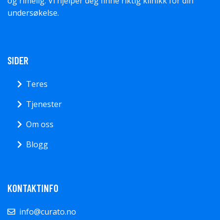
og rimelig. Vi hjelper deg finne riktig klinikk for din
undersøkelse.
SIDER
Teres
Tjenester
Om oss
Blogg
KONTAKTINFO
info@curato.no