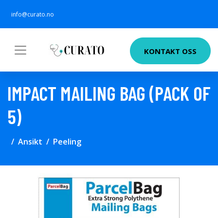
info@curato.no
KONTAKT OSS
IMPACT MAILING BAG (PACK OF
5)
Ansikt
Peeling