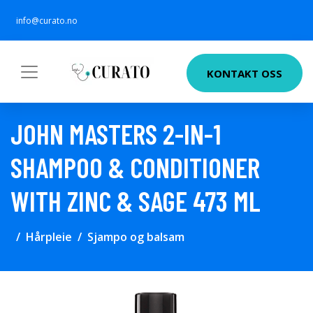
info@curato.no
KONTAKT OSS
JOHN MASTERS 2-IN-1
SHAMPOO & CONDITIONER
WITH ZINC & SAGE 473 ML
Hårpleie
Sjampo og balsam