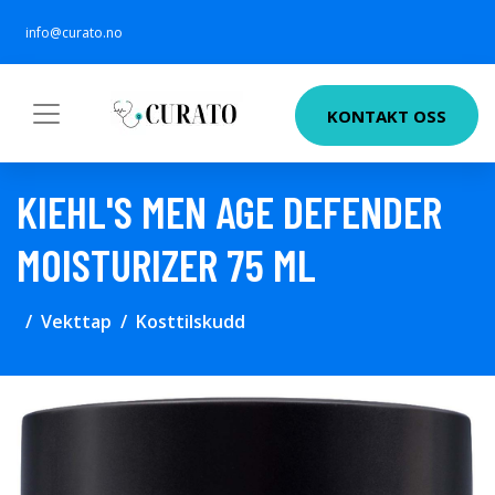
info@curato.no
KONTAKT OSS
KIEHL'S MEN AGE DEFENDER
MOISTURIZER 75 ML
Vekttap
Kosttilskudd