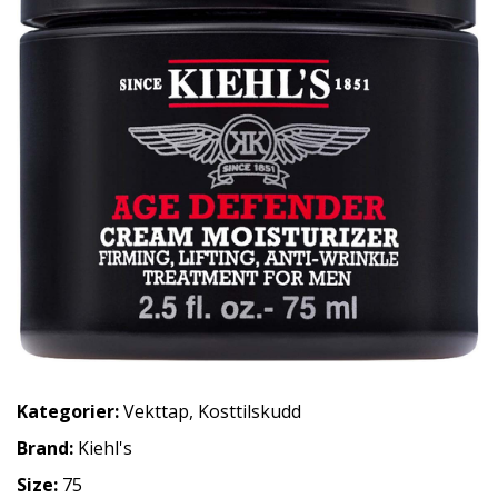
Kategorier:
Vekttap
,
Kosttilskudd
Brand:
Kiehl's
Size:
75