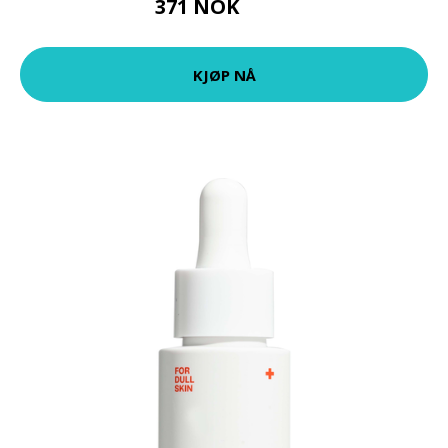
371 NOK
495 NOK
KJØP NÅ