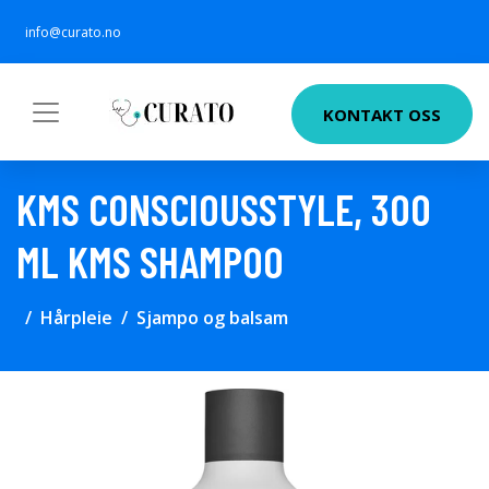
info@curato.no
KONTAKT OSS
KMS CONSCIOUSSTYLE, 300
ML KMS SHAMPOO
Hårpleie
Sjampo og balsam