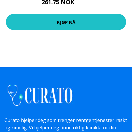
261.75 NOK
349 NOK
KJØP NÅ
Curato hjelper deg som trenger røntgentjenester raskt
og rimelig. Vi hjelper deg finne riktig klinikk for din