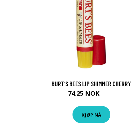
BURT´S BEES LIP SHIMMER CHERRY
74.25 NOK
99 NOK
KJØP NÅ