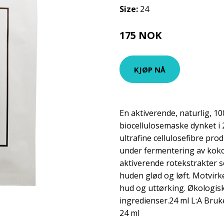
Size:
24
175 NOK
KJØP NÅ
En aktiverende, naturlig, 1
biocellulosemaske dynket i 
ultrafine cellulosefibre pr
under fermentering av kokos
aktiverende rotekstrakter 
huden glød og løft. Motvirke
hud og uttørking. Økologisk
ingredienser.24 ml L:A Bruk
24 ml