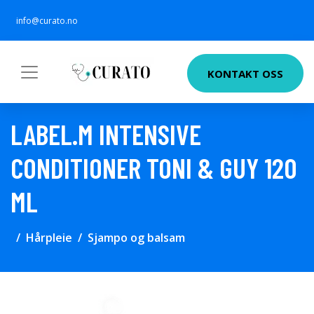
info@curato.no
KONTAKT OSS
LABEL.M INTENSIVE
CONDITIONER TONI & GUY 120
ML
Hårpleie
Sjampo og balsam