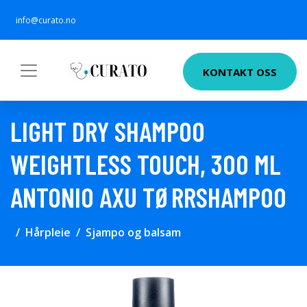
info@curato.no
KONTAKT OSS
LIGHT DRY SHAMPOO
WEIGHTLESS TOUCH, 300 ML
ANTONIO AXU TØRRSHAMPOO
Hårpleie
Sjampo og balsam