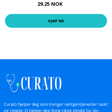
29.25 NOK
39 NOK
KJØP NÅ
Curato hjelper deg som trenger røntgentjenester raskt
og rimelig. Vi hjelper deg finne riktig klinikk for din