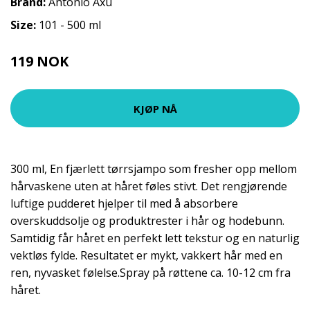
Brand:
Antonio Axu
Size:
101 - 500 ml
119 NOK
159 NOK
KJØP NÅ
300 ml, En fjærlett tørrsjampo som fresher opp mellom
hårvaskene uten at håret føles stivt. Det rengjørende
luftige pudderet hjelper til med å absorbere
overskuddsolje og produktrester i hår og hodebunn.
Samtidig får håret en perfekt lett tekstur og en naturlig
vektløs fylde. Resultatet er mykt, vakkert hår med en
ren, nyvasket følelse.Spray på røttene ca. 10-12 cm fra
håret.