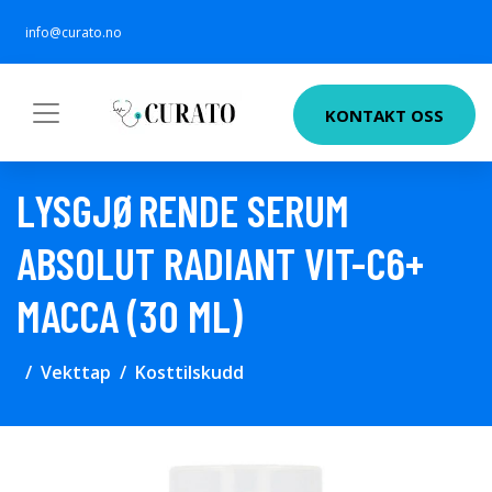
info@curato.no
KONTAKT OSS
LYSGJØRENDE SERUM
ABSOLUT RADIANT VIT-C6+
MACCA (30 ML)
Vekttap
Kosttilskudd